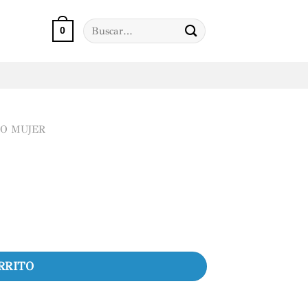
Buscar
0
por:
O MUJER
RRITO