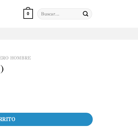
Buscar
0
por:
UERO HOMBRE
)
RRITO