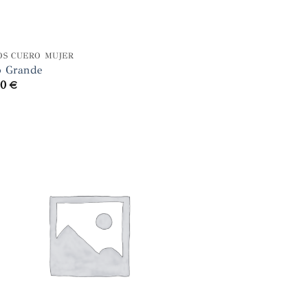
OS CUERO MUJER
o Grande
00
€