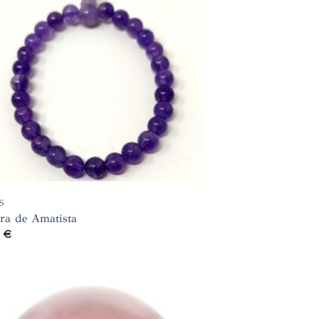
S
ra de Amatista
0
€