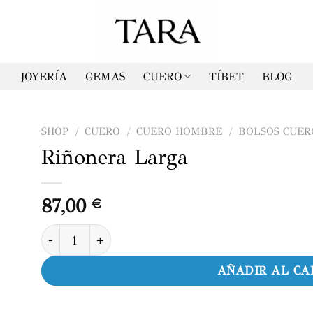
JOYERÍA
GEMAS
CUERO
TÍBET
BLOG
SHOP
/
CUERO
/
CUERO HOMBRE
/
BOLSOS CUE
Riñonera Larga
87,00
€
Riñonera Larga cantidad
AÑADIR AL CA