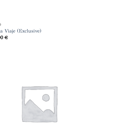
O
a Viaje (Exclusive)
00
€