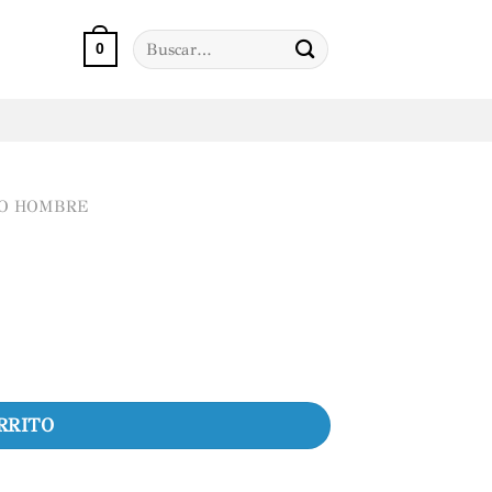
Buscar
0
por:
RO HOMBRE
RRITO