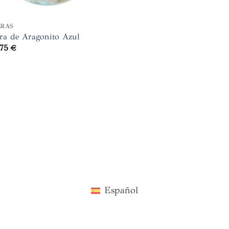
+
ERAS
ra de Aragonito Azul
,75
€
Español