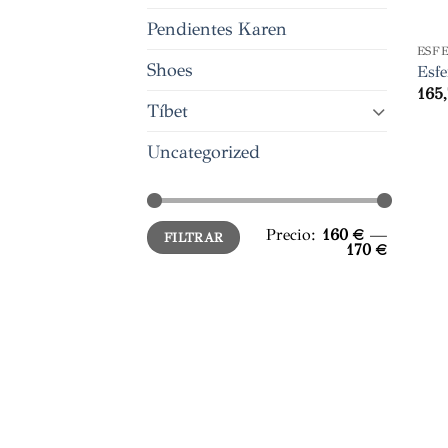
Pendientes Karen
ESF
Shoes
Esfe
165
Tíbet
Uncategorized
Precio
Precio
Precio:
160 €
—
FILTRAR
mínimo
máximo
170 €